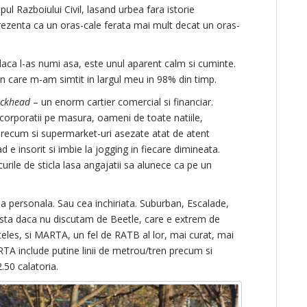
ul Razboiului Civil, lasand urbea fara istorie
 prezenta ca un oras-cale ferata mai mult decat un oras-
daca l-as numi asa, este unul aparent calm si cuminte.
in care m-am simtit in largul meu in 98% din timp.
ckhead
– un enorm cartier comercial si financiar.
corporatii pe masura, oameni de toate natiile,
 precum si supermarket-uri asezate atat de atent
 e insorit si imbie la jogging in fiecare dimineata.
rile de sticla lasa angajatii sa alunece ca pe un
 personala. Sau cea inchiriata. Suburban, Escalade,
Asta daca nu discutam de Beetle, care e extrem de
nteles, si MARTA, un fel de RATB al lor, mai curat, mai
RTA include putine linii de metrou/tren precum si
.50 calatoria.