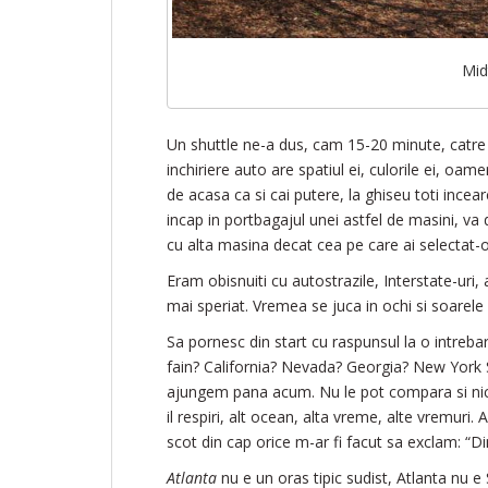
Mid
Un shuttle ne-a dus, cam 15-20 minute, catre 
inchiriere auto are spatiul ei, culorile ei, oame
de acasa ca si cai putere, la ghiseu toti incear
incap in portbagajul unei astfel de masini, va 
cu alta masina decat cea pe care ai selectat-
Eram obisnuiti cu autostrazile, Interstate-uri,
mai speriat. Vremea se juca in ochi si soarel
Sa pornesc din start cu raspunsul la o intreba
fain? California? Nevada? Georgia? New York S
ajungem pana acum. Nu le pot compara si nici
il respiri, alt ocean, alta vreme, alte vremuri.
scot din cap orice m-ar fi facut sa exclam: “Din
Atlanta
nu e un oras tipic sudist, Atlanta nu 