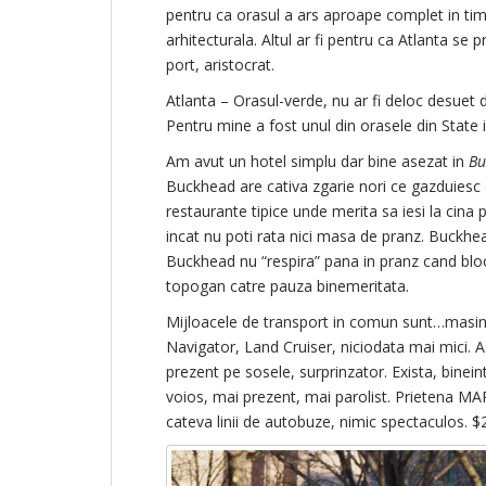
pentru ca orasul a ars aproape complet in timp
arhitecturala. Altul ar fi pentru ca Atlanta se
port, aristocrat.
Atlanta – Orasul-verde, nu ar fi deloc desuet 
Pentru mine a fost unul din orasele din State 
Am avut un hotel simplu dar bine asezat in
Bu
Buckhead are cativa zgarie nori ce gazduiesc 
restaurante tipice unde merita sa iesi la cina
incat nu poti rata nici masa de pranz. Buckhead
Buckhead nu “respira” pana in pranz cand blocu
topogan catre pauza binemeritata.
Mijloacele de transport in comun sunt…masina
Navigator, Land Cruiser, niciodata mai mici. 
prezent pe sosele, surprinzator. Exista, binei
voios, mai prezent, mai parolist. Prietena MA
cateva linii de autobuze, nimic spectaculos. $2