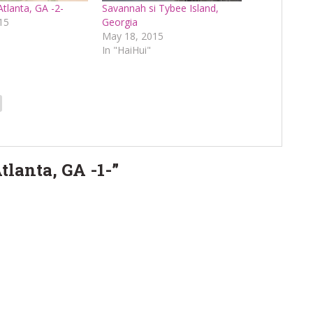
Atlanta, GA -2-
Savannah si Tybee Island,
015
Georgia
May 18, 2015
In "HaiHui"
tlanta, GA -1-”