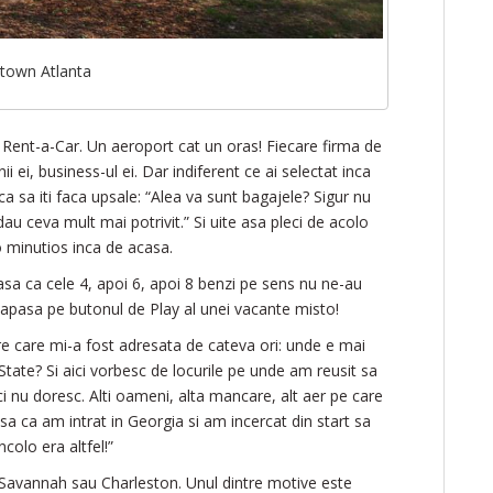
town Atlanta
Rent-a-Car. Un aeroport cat un oras! Fiecare firma de
nii ei, business-ul ei. Dar indiferent ce ai selectat inca
ca sa iti faca upsale: “Alea va sunt bagajele? Sigur nu
dau ceva mult mai potrivit.” Si uite asa pleci de acolo
o minutios inca de acasa.
 asa ca cele 4, apoi 6, apoi 8 benzi pe sens nu ne-au
e apasa pe butonul de Play al unei vacante misto!
re care mi-a fost adresata de cateva ori: unde e mai
tate? Si aici vorbesc de locurile pe unde am reusit sa
 nu doresc. Alti oameni, alta mancare, alt aer pe care
 Asa ca am intrat in Georgia si am incercat din start sa
colo era altfel!”
e Savannah sau Charleston. Unul dintre motive este