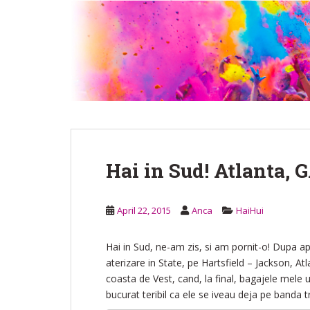
S
k
i
p
t
o
m
a
i
n
Hai in Sud! Atlanta, G
c
o
n
April 22, 2015
Anca
HaiHui
t
e
n
Hai in Sud, ne-am zis, si am pornit-o! Dupa a
t
aterizare in State, pe Hartsfield – Jackson, A
coasta de Vest, cand, la final, bagajele mele 
bucurat teribil ca ele se iveau deja pe banda 