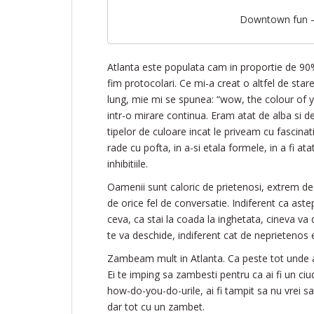
Downtown fun –
Atlanta este populata cam in proportie de 90
fim protocolari. Ce mi-a creat o altfel de star
lung, mie mi se spunea: “wow, the colour of y
intr-o mirare continua. Eram atat de alba si de
tipelor de culoare incat le priveam cu fascinati
rade cu pofta, in a-si etala formele, in a fi at
inhibitiile.
Oamenii sunt caloric de prietenosi, extrem de 
de orice fel de conversatie. Indiferent ca aste
ceva, ca stai la coada la inghetata, cineva va d
te va deschide, indiferent cat de neprietenos e
Zambeam mult in Atlanta. Ca peste tot unde 
Ei te imping sa zambesti pentru ca ai fi un ciu
how-do-you-do-urile, ai fi tampit sa nu vrei sa
dar tot cu un zambet.