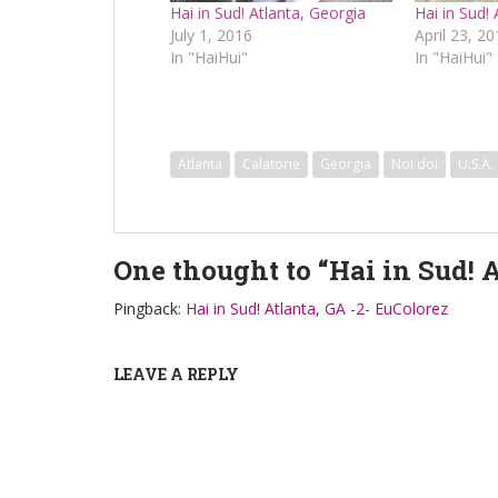
Hai in Sud! Atlanta, Georgia
Hai in Sud! 
July 1, 2016
April 23, 2
In "HaiHui"
In "HaiHui"
Atlanta
Calatorie
Georgia
Noi doi
U.S.A.
One thought to “Hai in Sud! A
Pingback:
Hai in Sud! Atlanta, GA -2- EuColorez
LEAVE A REPLY