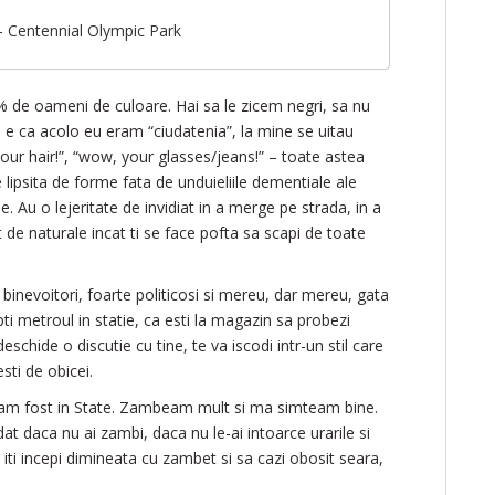
 Centennial Olympic Park
% de oameni de culoare. Hai sa le zicem negri, sa nu
e e ca acolo eu eram “ciudatenia”, la mine se uitau
our hair!”, “wow, your glasses/jeans!” – toate astea
 lipsita de forme fata de unduieliile dementiale ale
e. Au o lejeritate de invidiat in a merge pe strada, in a
at de naturale incat ti se face pofta sa scapi de toate
binevoitori, foarte politicosi si mereu, dar mereu, gata
pti metroul in statie, ca esti la magazin sa probezi
eschide o discutie cu tine, te va iscodi intr-un stil care
sti de obicei.
am fost in State. Zambeam mult si ma simteam bine.
dat daca nu ai zambi, daca nu le-ai intoarce urarile si
 iti incepi dimineata cu zambet si sa cazi obosit seara,