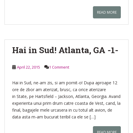
READ MORE
Hai in Sud! Atlanta, GA -1-
April 22, 2015
1 Comment
Hai in Sud, ne-am zis, si am pornit-o! Dupa aproape 12
ore de zbor am aterizat, brusc, ca orice aterizare
in State, pe Hartsfield – Jackson, Atlanta, Georgia. Avand
experienta unui prim drum catre coasta de Vest, cand, la
final, bagajele mele urcasera in cu totul alt avion, de
data asta m-am bucurat teribil ca ele se […]
READ MORE