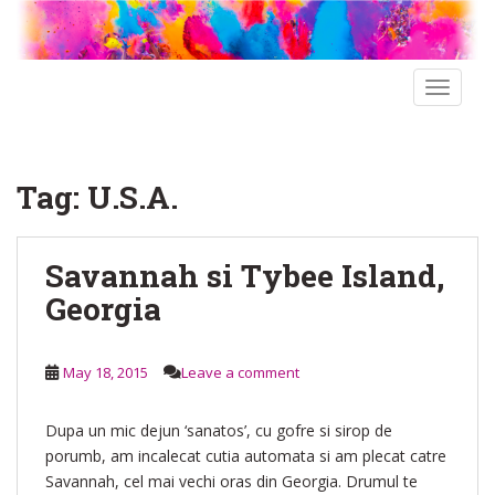
S
k
i
p
TOGGLE
t
o
m
Tag:
U.S.A.
a
i
n
Savannah si Tybee Island,
c
o
Georgia
n
t
e
May 18, 2015
Leave a comment
n
t
Dupa un mic dejun ‘sanatos’, cu gofre si sirop de
porumb, am incalecat cutia automata si am plecat catre
Savannah, cel mai vechi oras din Georgia. Drumul te