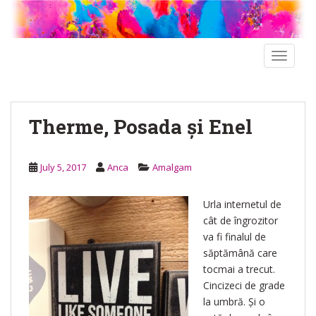
S
k
i
p
TOGGLE
t
o
m
Therme, Posada și Enel
a
i
n
July 5, 2017
Anca
Amalgam
c
o
n
Urla internetul de
t
cât de îngrozitor
e
va fi finalul de
n
săptămână care
t
tocmai a trecut.
Cincizeci de grade
la umbră. Și o