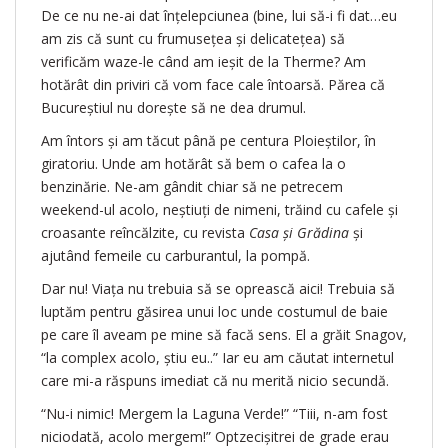
De ce nu ne-ai dat înțelepciunea (bine, lui să-i fi dat…eu
am zis că sunt cu frumusețea și delicatețea) să
verificăm waze-le când am ieșit de la Therme? Am
hotărât din priviri că vom face cale întoarsă. Părea că
Bucureștiul nu dorește să ne dea drumul.
Am întors și am tăcut până pe centura Ploieștilor, în
giratoriu. Unde am hotărât să bem o cafea la o
benzinărie. Ne-am gândit chiar să ne petrecem
weekend-ul acolo, neștiuți de nimeni, trăind cu cafele și
croasante reîncălzite, cu revista
Casa și Grădina
și
ajutând femeile cu carburantul, la pompă.
Dar nu! Viața nu trebuia să se oprească aici! Trebuia să
luptăm pentru găsirea unui loc unde costumul de baie
pe care îl aveam pe mine să facă sens. El a grăit Snagov,
“la complex acolo, știu eu..” Iar eu am căutat internetul
care mi-a răspuns imediat că nu merită nicio secundă.
“Nu-i nimic! Mergem la Laguna Verde!” “Tiii, n-am fost
niciodată, acolo mergem!” Optzecișitrei de grade erau