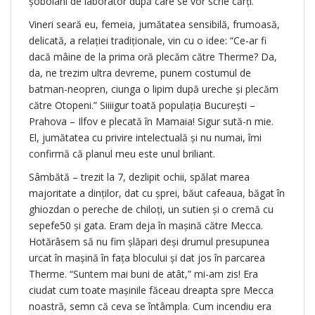
șobolani de laborator după care se vor scrie cărți.
Vineri seară eu, femeia, jumătatea sensibilă, frumoasă,
delicată, a relației tradiționale, vin cu o idee: “Ce-ar fi
dacă mâine de la prima oră plecăm către Therme? Da,
da, ne trezim ultra devreme, punem costumul de
batman-neopren, ciunga o lipim după ureche și plecăm
către Otopeni.” Siiiigur toată populația București –
Prahova – Ilfov e plecată în Mamaia! Sigur sută-n mie.
El, jumătatea cu privire intelectuală și nu numai, îmi
confirmă că planul meu este unul briliant.
Sâmbătă – trezit la 7, dezlipit ochii, spălat marea
majoritate a dinților, dat cu șprei, băut cafeaua, băgat în
ghiozdan o pereche de chiloți, un sutien și o cremă cu
sepefe50 și gata. Eram deja în mașină către Mecca.
Hotărâsem să nu fim șlăpari deși drumul presupunea
urcat în mașină în fața blocului și dat jos în parcarea
Therme. “Suntem mai buni de atât,” mi-am zis! Era
ciudat cum toate mașinile făceau dreapta spre Mecca
noastră, semn că ceva se întâmpla. Cum incendiu era