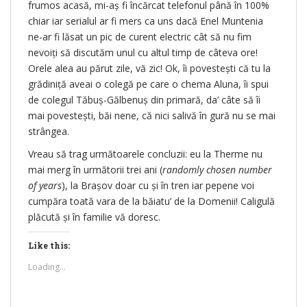
frumos acasă, mi-aș fi încărcat telefonul până în 100%
chiar iar serialul ar fi mers ca uns dacă Enel Muntenia
ne-ar fi lăsat un pic de curent electric cât să nu fim
nevoiți să discutăm unul cu altul timp de câteva ore!
Orele alea au părut zile, vă zic! Ok, îi povestești că tu la
grădiniță aveai o colegă pe care o chema Aluna, îi spui
de colegul Tăbuș-Gălbenuș din primară, da’ câte să îi
mai povestești, băi nene, că nici salivă în gură nu se mai
strângea.
Vreau să trag următoarele concluzii: eu la Therme nu
mai merg în următorii trei ani (
randomly chosen number
of years
), la Brașov doar cu și în tren iar pepene voi
cumpăra toată vara de la băiatu’ de la Domenii! Caligulă
plăcută și în familie vă doresc.
Like this:
Loading...