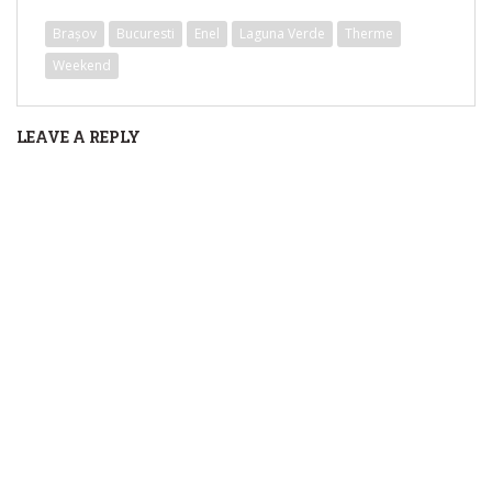
Brașov
Bucuresti
Enel
Laguna Verde
Therme
Weekend
LEAVE A REPLY