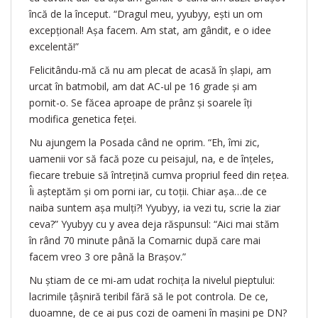
încă de la început. “Dragul meu, yyubyy, ești un om
excepțional! Așa facem. Am stat, am gândit, e o idee
excelentă!”
Felicitându-mă că nu am plecat de acasă în șlapi, am
urcat în batmobil, am dat AC-ul pe 16 grade și am
pornit-o. Se făcea aproape de prânz și soarele îți
modifica genetica feței.
Nu ajungem la Posada când ne oprim. “Eh, îmi zic,
uamenii vor să facă poze cu peisajul, na, e de înțeles,
fiecare trebuie să întrețină cumva propriul feed din rețea.
Îi așteptăm și om porni iar, cu toții. Chiar așa…de ce
naiba suntem așa mulți?! Yyubyy, ia vezi tu, scrie la ziar
ceva?” Yyubyy cu y avea deja răspunsul: “Aici mai stăm
în rând 70 minute până la Comarnic după care mai
facem vreo 3 ore până la Brașov.”
Nu știam de ce mi-am udat rochița la nivelul pieptului:
lacrimile țâșniră teribil fără să le pot controla. De ce,
duoamne, de ce ai pus cozi de oameni în mașini pe DN?