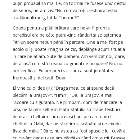
puțin probabil să mai fie, că tocmai ce fusese unu’ destul
de serios, ne-am zis: “Nu cumva toți creștinii aceștia
tradiționali merg tot la Therme?!”
Coada pentru a plăti brățara care ne-ar fi promis
paradisul era pe câte patru-cinci rânduri și se așternea
într-un soare nebun până în parcare. Cine a mai fost pe
acolo și își poate imagina ce zic, deplânge acum situația
în care ne aflam. Sute de oameni. Am verificat noi, oare,
de acasă cum stă treaba cu gradul de ocupare? Nu, nu
am verificat. Eu am precizat clar ca sunt jumătatea
frumoasă și delicată. Doar.
El vine cu o idee (!!!): “Draga mea, ce ai spune dacă
plecăm la Brașov?!”, “Hm?!”, “Da, la Brașov, e mai
răcoare cu siguranță. Ne plimbăm, dăm de mâncare la
urși, ne facem selfie în Piața Sfatului să crape feisbucu’
de draci, cheltuim cam aceiași bani pe care i-am fi
cheltuit la 2Mai, dar ne răcorim și scăpăm și de exodul
ăsta de mitici.” Bine, nu astea au fost spusele lui, cuvânt
cu cuvânt dar eu așa am gândit-o când am auzit Brașov