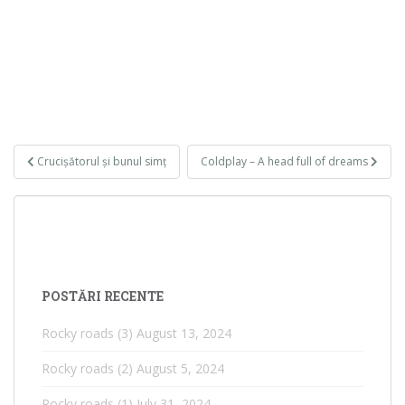
Post
Crucișătorul și bunul simț
Coldplay – A head full of dreams
navigation
POSTĂRI RECENTE
Rocky roads (3)
August 13, 2024
Rocky roads (2)
August 5, 2024
Rocky roads (1)
July 31, 2024