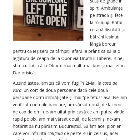
sută de grade în
spirt. Ambulanțe
pe stradă și fete
la minijup. Bătăi
cu apă distilată și
bătrâni leșinați
lângă borduri
pentru că ieșiseră ca tâmpiții afară la prânz ca să ia o
legătură de ceapă de la Obor via Drumul Taberei. Bine,
știm cu toții că la Obor e mai mult, mai bun și mai ieftin.
Dar orișicât.
Auzind astea, am zis că vom fugi în 2Mai, la
casa de
vară
: un cort de două persoane dacă cele două
persoane dorm îmbrățișate și mai “pe fetus” așa. Ne-am
verificat conturile bancare, am vărsat douăj de lacrimi
de cap de om, ne-am uitat prin casă ce am putea vinde
rapid pe olx, am mai vărsat douăj de lacrimi și ne-am
hotărât să nu părăsim Bucureștiul. Să fim acei pionieri
care vor înfrunta
caligula
de peste 40 în celsius, acei