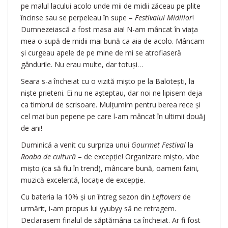
pe malul lacului acolo unde mii de midii zăceau pe plite
încinse sau se perpeleau în supe –
Festivalul Midiilor
!
Dumnezeiască a fost masa aia! N-am mâncat în viața
mea o supă de midii mai bună ca aia de acolo. Mâncam
și curgeau apele de pe mine de mi se atrofiaseră
gândurile. Nu erau multe, dar totuși…
Seara s-a încheiat cu o vizită mișto pe la Balotești, la
niște prieteni. Ei nu ne așteptau, dar noi ne lipisem deja
ca timbrul de scrisoare. Mulțumim pentru berea rece și
cel mai bun pepene pe care l-am mâncat în ultimii douăj
de ani!
Duminică a venit cu surpriza unui
Gourmet Festival
la
Roaba de cultură
– de excepție! Organizare mișto, vibe
mișto (ca să fiu în trend), mâncare bună, oameni faini,
muzică excelentă, locație de excepție.
Cu bateria la 10% și un întreg sezon din
Leftovers
de
urmărit, i-am propus lui yyubyy să ne retragem.
Declarasem finalul de săptămâna ca încheiat. Ar fi fost