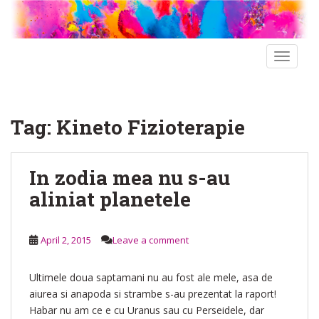
S
k
i
p
TOGGLE
t
o
m
Tag:
Kineto Fizioterapie
a
i
n
In zodia mea nu s-au
c
o
aliniat planetele
n
t
e
April 2, 2015
Leave a comment
n
t
Ultimele doua saptamani nu au fost ale mele, asa de
aiurea si anapoda si strambe s-au prezentat la raport!
Habar nu am ce e cu Uranus sau cu Perseidele, dar