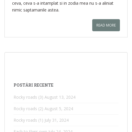
ceva, ceva s-a intamplat si in zodia mea nu s-a aliniat
nimic saptamanile astea.
READ MORE
POSTĂRI RECENTE
Rocky roads (3)
August 13, 2024
Rocky roads (2)
August 5, 2024
Rocky roads (1)
July 31, 2024
Each to their own
July 24, 2024