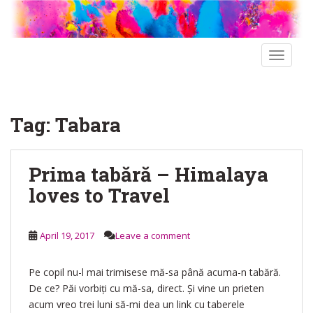
S
k
i
p
TOGGLE
t
o
m
Tag:
Tabara
a
i
n
Prima tabără – Himalaya
c
o
loves to Travel
n
t
e
April 19, 2017
Leave a comment
n
t
Pe copil nu-l mai trimisese mă-sa până acuma-n tabără.
De ce? Păi vorbiți cu mă-sa, direct. Și vine un prieten
acum vreo trei luni să-mi dea un link cu taberele