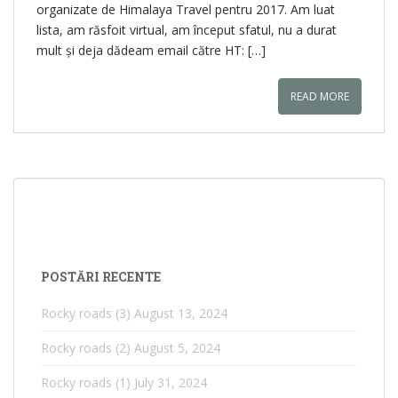
organizate de Himalaya Travel pentru 2017. Am luat
lista, am răsfoit virtual, am început sfatul, nu a durat
mult și deja dădeam email către HT: […]
READ MORE
POSTĂRI RECENTE
Rocky roads (3)
August 13, 2024
Rocky roads (2)
August 5, 2024
Rocky roads (1)
July 31, 2024