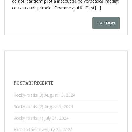
de noi, dar dom’ pilot a început să ne vorbească imediat
ce s-au auzit primele “Doamne ajută”. Ei, și […]
READ MORE
POSTĂRI RECENTE
Rocky roads (3)
August 13, 2024
Rocky roads (2)
August 5, 2024
Rocky roads (1)
July 31, 2024
Each to their own
July 24, 2024