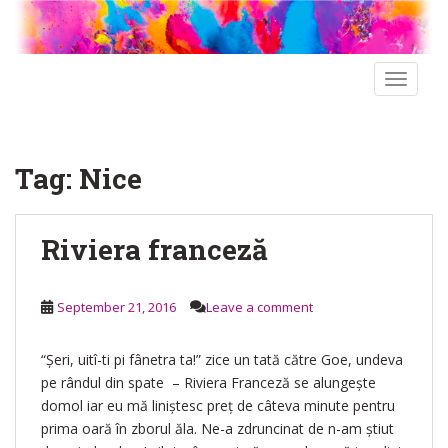
S
k
i
p
TOGGLE
t
o
m
Tag:
Nice
a
i
n
Riviera franceză
c
o
n
September 21, 2016
Leave a comment
t
e
n
“Șeri, uitî-ti pi fânetra ta!” zice un tată către Goe, undeva
t
pe rândul din spate – Riviera Franceză se alungește
domol iar eu mă liniștesc preț de câteva minute pentru
prima oară în zborul ăla. Ne-a zdruncinat de n-am știut