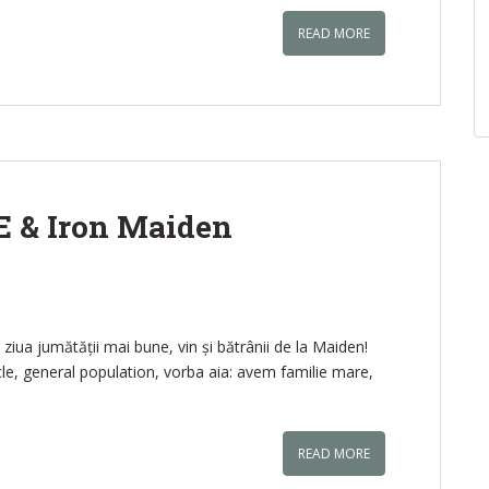
READ MORE
E & Iron Maiden
ziua jumătății mai bune, vin și bătrânii de la Maiden!
rcle, general population, vorba aia: avem familie mare,
READ MORE