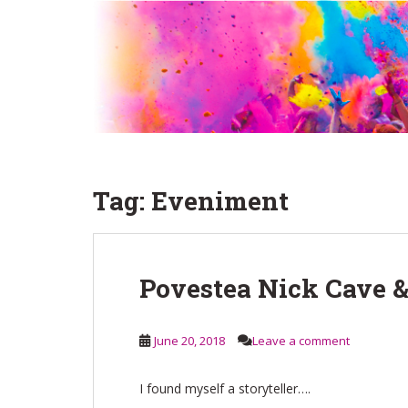
S
k
i
p
t
o
m
a
i
Tag:
Eveniment
n
c
o
n
Povestea Nick Cave &
t
e
n
June 20, 2018
Leave a comment
t
I found myself a storyteller….