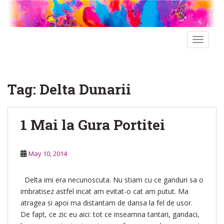
S
k
i
p
TOGGLE
t
o
m
Tag:
Delta Dunarii
a
i
n
1 Mai la Gura Portitei
c
o
n
May 10, 2014
t
e
n
Delta imi era necunoscuta. Nu stiam cu ce ganduri sa o
t
imbratisez astfel incat am evitat-o cat am putut. Ma
atragea si apoi ma distantam de dansa la fel de usor.
De fapt, ce zic eu aici: tot ce inseamna tantari, gandaci,