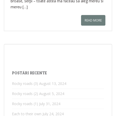
broase, serpi – toate astea ma faceau sa aleg mereu si
mereu […]
READ MORE
POSTĂRI RECENTE
Rocky roads (3)
August 13, 2024
Rocky roads (2)
August 5, 2024
Rocky roads (1)
July 31, 2024
Each to their own
July 24, 2024