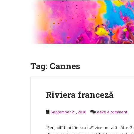
S
k
i
p
t
o
m
a
i
Tag:
Cannes
n
c
o
n
Riviera franceză
t
e
n
September 21, 2016
Leave a comment
t
“Șeri, uitî-ti pi fânetra ta!” zice un tată căt