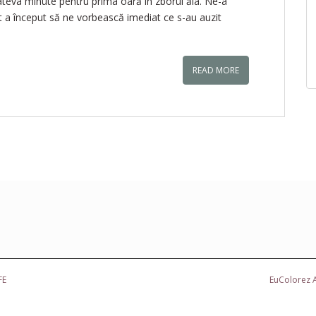
âteva minute pentru prima oară în zborul ăla. Ne-a
t a început să ne vorbească imediat ce s-au auzit
READ MORE
FE
EuColorez
A