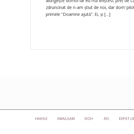
alungește domol iar eu mă liniștesc preț de c
zdruncinat de n-am știut de noi, dar dom’ pilo
primele “Doamne ajută”. Ei, și […]
HAIHUI
AMALGAM
DOI+
.RO
EXPAT LI